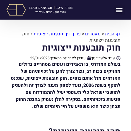
תחומי עיסוק
לקוחות ממליצים
מן התקשורת
דף הבית
»
מאמרים
»
עורך דין תובענות ייצוגיות
»
חוק
תובענות ייצוגיות
חוק תובענות ייצוגיות
עו״ד אלעד דנוך
עודכן לאחרונה בתאריך
22/01/2025
בעולם המודרני, בו תאגידים וגופים מסחריים גדולים
מחזיקים בכוח רב, נוצר צורך להגן על זכויותיהם של
האזרחים מול אותם גופים. חוק תובענות ייצוגיות, שנכנס
לתוקף בשנת 2006, נועד לספק מענה לצורך זה ולהעניק
לתושבי ישראל כלי משפטי יעיל להתמודדות עם
פגיעות בזכויותיהם. בסקירה להלן נעמיק בהבנת החוק
ונבחן כיצד הוא משפיע על חיי היומיום שלנו.