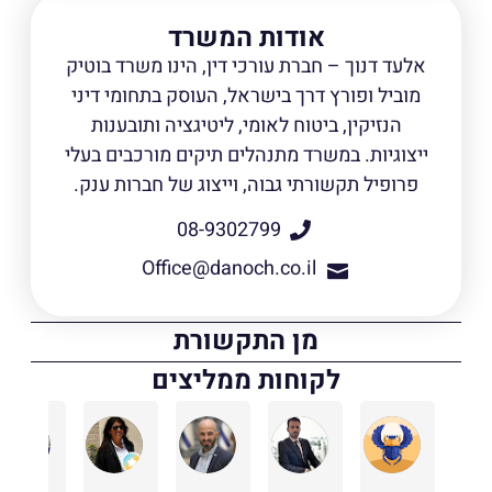
אודות המשרד
אלעד דנוך – חברת עורכי דין, הינו משרד בוטיק
מוביל ופורץ דרך בישראל, העוסק בתחומי דיני
הנזיקין, ביטוח לאומי, ליטיגציה ותובענות
ייצוגיות. במשרד מתנהלים תיקים מורכבים בעלי
פרופיל תקשורתי גבוה, וייצוג של חברות ענק.
08-9302799
Office@danoch.co.il
מן התקשורת
לקוחות ממליצים
אסף בן אבי
לירון יפרח
maor ifrah
רונית כהן עו