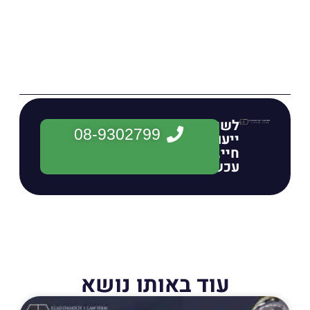
לשיחת
08-9302799
ייעוץ
חייגו
עכשיו:
עוד באותו נושא