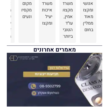
אנושיים
משרד
משרד
מקום
אנשים
ומקצועיים
מקצועי,
איכותי,
מקסים
מקסימי
מאוד
אמין,
יעיל
ונעים
שירות
ממליץ
עו״ד
ומקצועי!
יוצא
בחום
הטובים
דופן
ביותר!
תודה
מומלץ
על
מאמרים אחרונים
מאוד!
הטיפול
ת
המסור
יי
קר