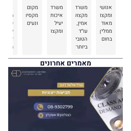
אנושיים
משרד
משרד
מקום
אנשים
ומקצועיים
מקצועי,
איכותי,
מקסים
מקסימי
מאוד
אמין,
יעיל
ונעים
שירות
ממליץ
עו״ד
ומקצועי!
יוצא
בחום
הטובים
דופן
ביותר!
תודה
מומלץ
על
מאמרים אחרונים
מאוד!
הטיפול
ת
המסור
יי
קר