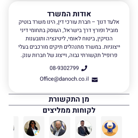
אודות המשרד
אלעד דנוך – חברת עורכי דין, הינו משרד בוטיק
מוביל ופורץ דרך בישראל, העוסק בתחומי דיני
הנזיקין, ביטוח לאומי, ליטיגציה ותובענות
ייצוגיות. במשרד מתנהלים תיקים מורכבים בעלי
פרופיל תקשורתי גבוה, וייצוג של חברות ענק.
08-9302799
Office@danoch.co.il
מן התקשורת
לקוחות ממליצים
אסף בן אבי
לירון יפרח
maor ifrah
רונית כהן עו