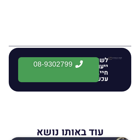
לשיחת
08-9302799
ייעוץ
חייגו
עכשיו:
עוד באותו נושא