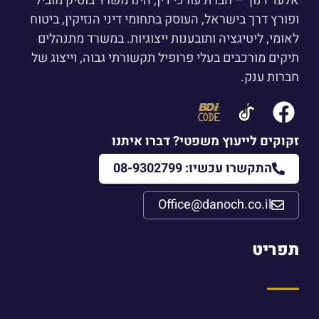
אלעד דנוך – חברת עורכי דין, הינו משרד בוטיק מוביל
ופורץ דרך בישראל, העוסק בתחומי דיני הנזיקין, ביטוח
לאומי, ליטיגציה ותובענות ייצוגיות. במשרד מתנהלים
תיקים מורכבים בעלי פרופיל תקשורתי גבוה, וייצוג של
חברות ענק.
זקוקים לייעוץ משפטי? דברו איתנו
התקשרו עכשיו: 08-9302799
Office@danoch.co.il
תפריט