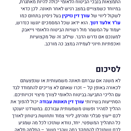
התמצאות בנבכי הביטוח הלאומי יכולה להיות מאתגרת,
במיוחד כשמצויים במצב רגיש לאחר תאונה. לכן כדאי
לשקול ליווי של
עורך דין נזיקין
בעל ניסיון בתחום כמו
עו"ד אלעד דנוך
. הוא ידאג שכל המסמכים יוגשו כנדרש,
יעמוד על המשמר מול רשויות הביטוח הלאומי וייאבק
למענכם אם נדרש הדבר. שילוב זה של מקצועיות
ואכפתיות חיוני לעמידה במצב כה מורכב.
לסיכום
לא משנה אם עברתם תאונה משמעותית או שנפצעתם
לכאורה באופן קל – זכרו שאתם לא צריכים להתמודד לבד
עם הליכי התביעה בביטוח הלאומי לצורך מיצוי זכויותיכם.
הסתייעות בשירותי
עורך דין תאונות עבודה
יכול להפוך את
ההליך למהיר ופשוט משמעותית עבורכם. במשרדנו יוענקו
לכם ייעוץ סבלני ומהימן, ליווי צמוד ותחושת ביטחון לאורך
כל התהליך המשפטי. יחד, נוודא שתזכו לכל מה שמגיע
לכם ושתוכלו להתמקד במה שהכי חשוב – החלמה מלאה